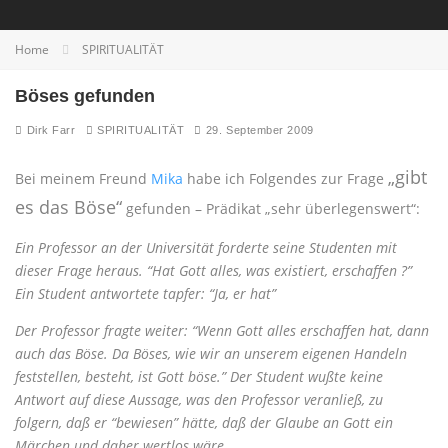
Home
SPIRITUALITÄT
Böses gefunden
Dirk Farr
SPIRITUALITÄT
29. September 2009
„gibt
Bei meinem Freund
Mika
habe ich Folgendes zur Frage
es das Böse“
gefunden – Prädikat „sehr überlegenswert“:
Ein Professor an der Universität forderte seine Studenten mit
dieser Frage heraus. “Hat Gott alles, was existiert, erschaffen ?”
Ein Student antwortete tapfer: “Ja, er hat”
Der Professor fragte weiter: “Wenn Gott alles erschaffen hat, dann
auch das Böse. Da Böses, wie wir an unserem eigenen Handeln
feststellen, besteht, ist Gott böse.” Der Student wußte keine
Antwort auf diese Aussage, was den Professor veranließ, zu
folgern, daß er “bewiesen” hätte, daß der Glaube an Gott ein
Märchen und daher wertlos wäre.